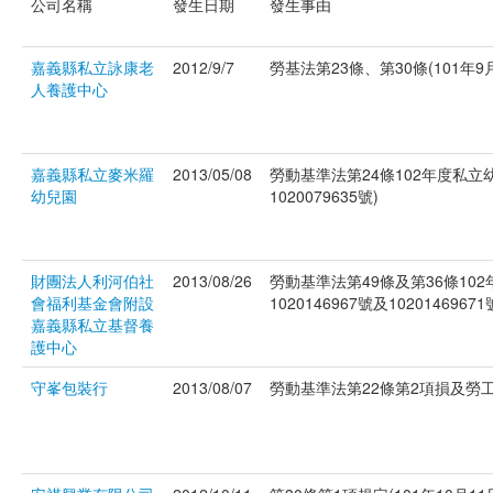
公司名稱
發生日期
發生事由
嘉義縣私立詠康老
2012/9/7
勞基法第23條、第30條(101年9月
人養護中心
嘉義縣私立麥米羅
2013/05/08
勞動基準法第24條102年度私立
幼兒園
1020079635號)
財團法人利河伯社
2013/08/26
勞動基準法第49條及第36條10
會福利基金會附設
1020146967號及10201469671
嘉義縣私立基督養
護中心
守峯包裝行
2013/08/07
勞動基準法第22條第2項損及勞工權