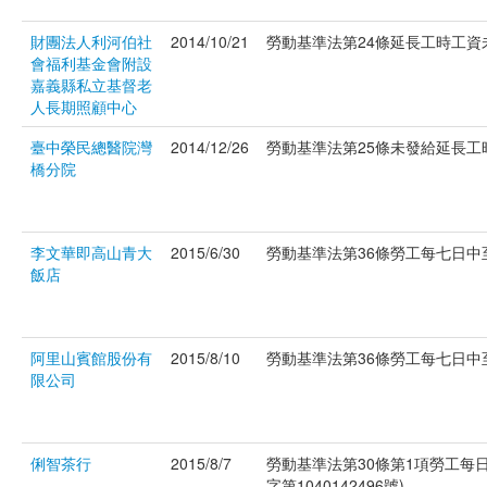
財團法人利河伯社
2014/10/21
勞動基準法第24條延長工時工資未依
會福利基金會附設
嘉義縣私立基督老
人長期照顧中心
臺中榮民總醫院灣
2014/12/26
勞動基準法第25條未發給延長工時工
橋分院
李文華即高山青大
2015/6/30
勞動基準法第36條勞工每七日中至
飯店
阿里山賓館股份有
2015/8/10
勞動基準法第36條勞工每七日中至
限公司
俐智茶行
2015/8/7
勞動基準法第30條第1項勞工每
字第1040142496號)