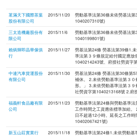
茗滿天下國際茶葉
2015/11/20
勞動基準法第36條未依勞基法第
股份有限公司
1040207310號)
三太造機廠股份有
2015/11/6
勞動基準法第36條未依勞基法第
限公司
1040199801號)
賴炳輝即晶華傢俱
2015/11/27
勞基法第24條 勞基法第39條1
行
準法第３９條規定給付國定應放
1040214243號、府授社勞資字第1
中連汽車貨運股份
2015/11/30
勞基法第24條 勞基法第30條第
有限公司
補休。 2.未依勞動基準法第３
形。」 3.未依勞動基準法第３
社勞資字第1040213168號 2.府
福義軒食品廠有限
2015/11/23
勞動基準法第24條與勞動基準法
公司
工作時間之工資應依標準加給。 
日不超過12小時。延長之工作時間
10402067421號)
新玉山莊實業行
2015/11/18
勞動基準法第24條1.未依勞動基