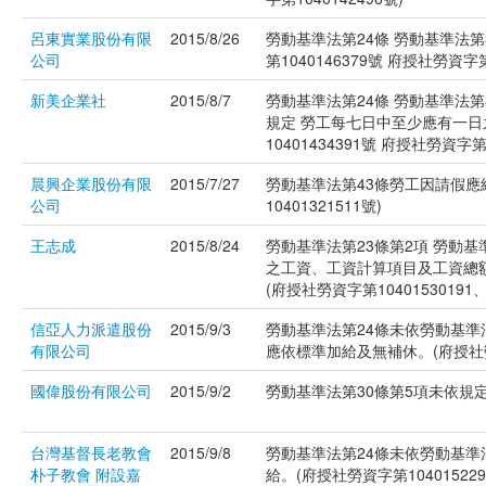
呂東實業股份有限
2015/8/26
勞動基準法第24條 勞動基準法
公司
第1040146379號 府授社勞資字第1
新美企業社
2015/8/7
勞動基準法第24條 勞動基準法第
規定 勞工每七日中至少應有一日之
10401434391號 府授社勞資字第1
晨興企業股份有限
2015/7/27
勞動基準法第43條勞工因請假應
公司
10401321511號)
王志成
2015/8/24
勞動基準法第23條第2項 勞動基
之工資、工資計算項目及工資總額
(府授社勞資字第10401530191
信亞人力派遣股份
2015/9/3
勞動基準法第24條未依勞動基準
有限公司
應依標準加給及無補休。(府授社勞資
國偉股份有限公司
2015/9/2
勞動基準法第30條第5項未依規定
台灣基督長老教會
2015/9/8
勞動基準法第24條未依勞動基準
朴子教會 附設嘉
給。(府授社勞資字第104015229