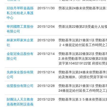
邱徐丹琴即嘉義縣
2015/11/30
勞基法第24條未依勞動基準法第２
私立松柏老人養護
中心
華邦國際工業股份
2015/12/04
勞基法第22條第2項受處分人短發勞
有限公司
林家米即家米企業
2015/12/09
勞動基準法第21條第1項 勞動基
社
２４條規定給付延長工作時間之工資(府
金龍冠食品股份有
2015/12/14
勞動基準法第22條第2項 勞動基
限公司
2.未依勞動基準法第32條第2
資字第1040219122號 府授社勞資
先鋒保全股份有限
2015/12/14
勞動基準法第24條未依勞動基
公司
給及無補休。(府授社勞資字第1040
佑螢股份有限公司
2015/12/28
勞動基準法第21條第1項 勞動基
24條規定給付延長工作時間之工資(府
財團法人天主教會
2015/12/29
勞動基準法第３５條未依勞基法第3
嘉義教區附設嘉義