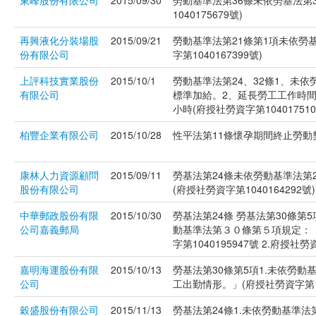
東峰股份有限公司
2015/09/30
勞動基準法第36條未依勞基法第
1040175679號)
再興液化分裝場股
2015/09/21
勞動基準法第21條第1項未依勞
份有限公司
字第1040167399號)
上評科技實業股份
2015/10/1
勞動基準法第24、32條1、未
有限公司
標準加給。2、延長勞工工作時間
小時(府授社勞資字第1040175103
柏豐企業有限公司
2015/10/28
性平法第11條懷孕期間終止勞動契約
康林人力資源顧問
2015/09/11
勞基法第24條未依勞動基準法第
股份有限公司
(府授社勞資字第1040164292號)
中華郵政股份有限
2015/10/30
勞基法第24條 勞基法第30條第
公司嘉義郵局
動基準法第３０條第５項規定：「
字第1040195947號 2.府授社勞資
嘉明海運股份有限
2015/10/13
勞基法第30條第5項1.未依勞
公司
工出勤情形。」(府授社勞資字第104
穀盛股份有限公司
2015/11/13
勞基法第24條1.未依勞動基準法