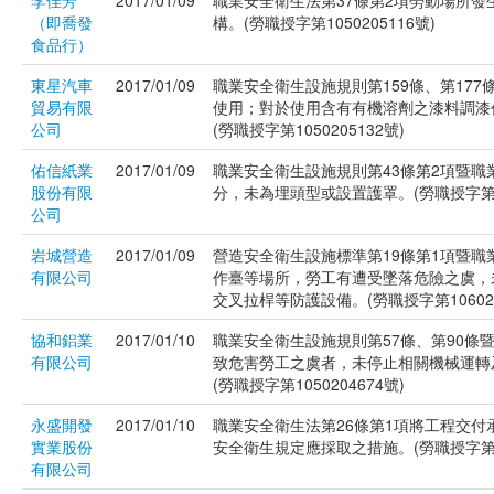
李佳芳
2017/01/09
職業安全衛生法第37條第2項勞動場所
（即喬發
構。(勞職授字第1050205116號)
食品行）
東星汽車
2017/01/09
職業安全衛生設施規則第159條、第17
貿易有限
使用；對於使用含有有機溶劑之漆料調漆
公司
(勞職授字第1050205132號)
佑信紙業
2017/01/09
職業安全衛生設施規則第43條第2項暨
股份有限
分，未為埋頭型或設置護罩。(勞職授字第105
公司
岩城營造
2017/01/09
營造安全衛生設施標準第19條第1項暨職
有限公司
作臺等場所，勞工有遭受墜落危險之虞，
交叉拉桿等防護設備。(勞職授字第106020
協和鋁業
2017/01/10
職業安全衛生設施規則第57條、第90條
有限公司
致危害勞工之虞者，未停止相關機械運轉
(勞職授字第1050204674號)
永盛開發
2017/01/10
職業安全衛生法第26條第1項將工程交
實業股份
安全衛生規定應採取之措施。(勞職授字第105
有限公司