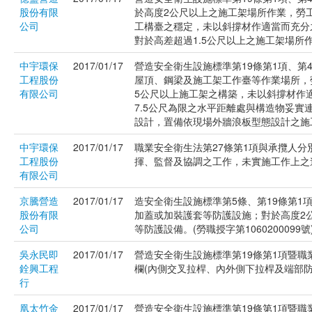
股份有限
於高度2公尺以上之施工架場所作業，勞
公司
工構臺之穩定，未以斜撐材作適當而充分
對於高差超過1.5公尺以上之施工架場所作
中宇環保
2017/01/17
營造安全衛生設施標準第19條第1項、第4
工程股份
屋頂、鋼梁及施工架工作臺等作業場所，
有限公司
5公尺以上施工架之構築，未以斜撐材作
7.5公尺為限之水平距離處與構造物妥
設計，置備依現場外牆浪板型態設計之施工圖
中宇環保
2017/01/17
職業安全衛生法第27條第1項與承攬人
工程股份
揮、監督及協調之工作，未實施工作上之連繫
有限公司
京騰營造
2017/01/17
造安全衛生設施標準第5條、第19條第1
股份有限
加蓋或加裝護套等防護設施；對於高度2
公司
等防護設備。(勞職授字第1060200099號
吳永民即
2017/01/17
營造安全衛生設施標準第19條第1項暨職
銓興工程
欄(內側交叉拉桿、內外側下拉桿及端部防護)
行
凰太竹金
2017/01/17
營造安全衛生設施標準第19條第1項暨職