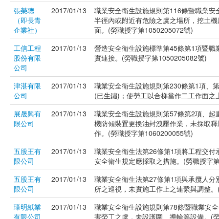
張榮聰
2017/01/13
職業安全衛生設施規則第116條暨職業安
（即長青
半徑內或附近有危險之虞之場所，挖土機
企業社）
面。(勞職授字第1050205072號)
工信工程
2017/01/13
營造安全衛生設施標準第45條第1項暨
股份有限
實連接。(勞職授字第1050205082號)
公司
津湛有限
2017/01/13
職業安全衛生設施規則第230條第1項、
公司
(已生鏽)；使勞工以合梯當作二工作面之上下
展晟興有
2017/01/13
職業安全衛生設施規則第57條第2項、起
限公司
機防傾裝置更換油封洩壓作業，未採取釋
作。(勞職授字第1060200055號)
五股王有
2017/01/13
職業安全衛生法第26條第1項將工程交
限公司
安全衛生規定應採取之措施。(勞職授字第106
五股王有
2017/01/13
職業安全衛生法第27條第1項與承攬人
限公司
所之巡視，未實施工作上之連繫與調整。(勞職
璋明紙業
2017/01/13
職業安全衛生設施規則第78條暨職業安全
有限公司
害勞工之虞，未設護圍、導輪等設備。(勞職授