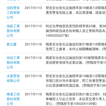
佳勣營造
2017/01/13
營造安全衛生設施標準第19條第1項暨職
工程有限
遭受墜落危險之虞，未設置護欄、護蓋或安全
公司
強新工業
2017/01/13
特定化學物質危害預防標準第23條、第3
股份有限
漏洩時能迅速告知有關人員之警報用器具
公司
1060200227號)
蔡元慶
2017/01/16
職業安全衛生設施規則第57條第1項暨
害勞工之虞者，未停止相關機械運轉。(勞職授
頭份工業
2017/01/16
職業安全衛生設施規則第153條暨職業安
股份有限
度或變更堆積等必要設施。(勞職授字第1060
公司
水葉營造
2017/01/16
營造安全衛生設施標準第19條第1項暨職
有限公司
等開口部分等作業場所，勞工有遭受墜落
分設置護欄等防護設備。(勞職授字第10602
峰連工程
2017/01/16
職業安全衛生設施規則第21條之2第5、
股份有限
車輛突入引起之危害，未設置交通引導人
公司
背心。(勞職授字第1060200109號)