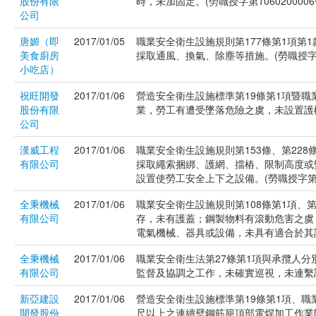
股份有限
時，未加固定。(勞職授字第1060200006
公司
唐媚（即
2017/01/05
職業安全衛生設施規則第177條第1項第
美食廚房
採取通風、換氣、除塵等措施。(勞職授字第10
小吃店）
祝旺開發
2017/01/06
營造安全衛生設施標準第19條第1項暨職
股份有限
業，勞工有遭受墜落危險之虞，未設置護欄、
公司
漢威工程
2017/01/06
職業安全衛生設施規則第153條、第22
有限公司
採取繩索捆綁、護網、擋樁、限制高度或
設置使勞工安全上下之設備。(勞職授字第105
全秉機械
2017/01/06
職業安全衛生設施規則第108條第1項、第
有限公司
存，未有護蓋；鋼製物料有滾動危害之虞
電氣機械、器具或設備，未具有適合於其設置
全秉機械
2017/01/06
職業安全衛生法第27條第1項與承攬人
有限公司
監督及協調之工作，未確實巡視，未連繫調整
新亞建設
2017/01/06
營造安全衛生設施標準第19條第1項、職
開發股份
尺以上之連續壁鋼筋籠頂部電焊加工作業