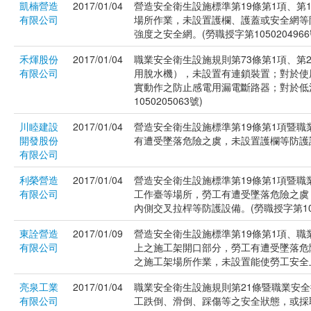
凱楠營造
2017/01/04
營造安全衛生設施標準第19條第1項、第
有限公司
場所作業，未設置護欄、護蓋或安全網等
強度之安全網。(勞職授字第1050204966
禾煇股份
2017/01/04
職業安全衛生設施規則第73條第1項、第2
有限公司
用脫水機），未設置有連鎖裝置；對於使
實動作之防止感電用漏電斷路器；對於低
1050205063號)
川睦建設
2017/01/04
營造安全衛生設施標準第19條第1項暨職
開發股份
有遭受墜落危險之虞，未設置護欄等防護設備。
有限公司
利榮營造
2017/01/04
營造安全衛生設施標準第19條第1項暨職
有限公司
工作臺等場所，勞工有遭受墜落危險之虞
內側交叉拉桿等防護設備。(勞職授字第1060
東詮營造
2017/01/09
營造安全衛生設施標準第19條第1項、職
有限公司
上之施工架開口部分，勞工有遭受墜落危
之施工架場所作業，未設置能使勞工安全上下之
亮泉工業
2017/01/04
職業安全衛生設施規則第21條暨職業安
有限公司
工跌倒、滑倒、踩傷等之安全狀態，或採取必