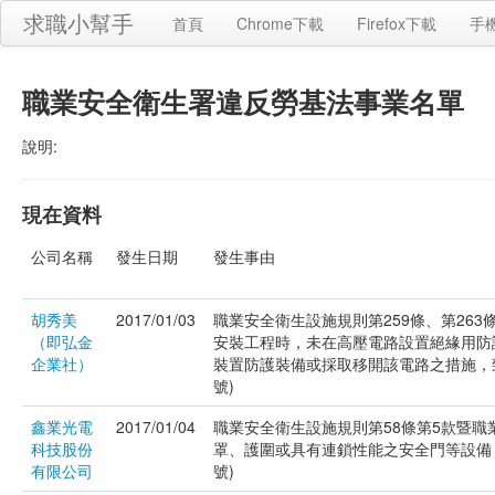
求職小幫手
首頁
Chrome下載
Firefox下載
手
職業安全衛生署違反勞基法事業名單
說明:
現在資料
公司名稱
發生日期
發生事由
胡秀美
2017/01/03
職業安全衛生設施規則第259條、第26
（即弘金
安裝工程時，未在高壓電路設置絕緣用防
企業社）
裝置防護裝備或採取移開該電路之措施，致發
號)
鑫業光電
2017/01/04
職業安全衛生設施規則第58條第5款暨職
科技股份
罩、護圍或具有連鎖性能之安全門等設備，致
有限公司
號)