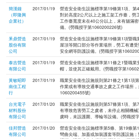
簡漢鐘
2017/01/19
營造安全衛生設施標準第19條第1項、第4
（即隆興
對於高度2公尺以上之施工架工作臺，勞
企業社）
工作臺寬度未在40公分以上，未有舖滿密
備。(勞職授字第1060200226號)
釆鼎營造
2017/01/19
營造安全衛生設施標準第19條第1項暨職
股份有限
屋頂等開口部分等作業場所，勞工有遭受
公司
安全網等防護設備。(勞職授字第1060200
泰吉營造
2017/01/19
營造安全衛生設施標準第11條之1暨職
有限公司
帽，並使其正確戴用。(勞職授字第106020
黃敏昭即
2017/01/19
職業安全衛生設施規則第21條之1第1項
南佳工程
作業或有導致交通事故之虞之工作場所，
行
1060200455號)
台光電子
2017/01/20
職業安全衛生設施規則第57條第1項、第
材料股份
有導致危害勞工之虞者，未停止相關機械
有限公司
虞時，未設護圍、導輪等設備。(勞職授字第10
佳邦營造
2017/01/20
營造安全衛生設施標準第5條、第19條第
有限公司
彎曲尖端、加蓋或加裝護套等防護設施；