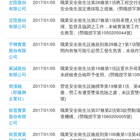
岦陞股份
2017/01/05
職業安全衛生法第26條第1項將工程交
有限公司
安全衛生規定應採取之措施。(勞職授字第105
岦陞股份
2017/01/05
職業安全衛生法第27條第1項與承攬人
有限公司
揮、監督及協調之工作，未確實落實工作
生教育。(勞職授字第1050205044號)
宇輝實業
2017/01/05
職業安全衛生設施規則第29條之1第1項
股份有限
間內有無可能引起勞工發生危害，未就作業進
公司
家誠股份
2017/01/05
職業安全衛生法第16條第1項設置吊升
有限公司
未經檢查合格即予使用。(勞職授字第10502
簡漢鐘
2017/01/05
營造安全衛生設施標準第19條第1項、第
（即隆興
臺，勞工有遭受墜落危險之虞，未設置雙側
企業社）
號)
衛普實業
2017/01/05
職業安全衛生法第37條第2項第3款勞動
股份有限
查機構。(勞職授字第1060200005號)
公司
衛普實業
2017/01/05
職業安全衛生設施規則第106條第1項第