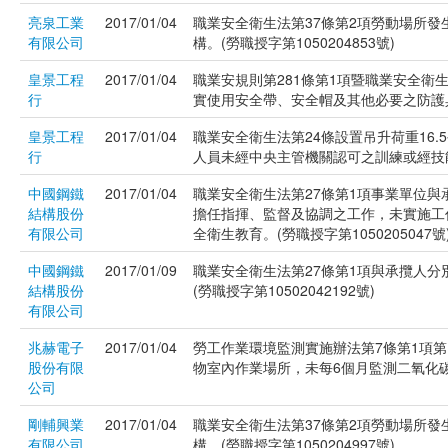
亮泉工業
2017/01/04
職業安全衛生法第37條第2項勞動場所
有限公司
構。(勞職授字第1050204853號)
皇景工程
2017/01/04
職業安規則第281條第1項暨職業安全衛
行
實使用安全帶、安全帽及其他必要之防護具。(
皇景工程
2017/01/04
職業安全衛生法第24條設置吊升荷重16
行
人員未經中央主管機關認可之訓練或經技能檢
中國鋼鐵
2017/01/04
職業安全衛生法第27條第1項事業單位
結構股份
擔任指揮、監督及協調之工作，未實施工
有限公司
全衛生教育。(勞職授字第1050205047號
中國鋼鐵
2017/01/09
職業安全衛生法第27條第1項與承攬人
結構股份
(勞職授字第10502042192號)
有限公司
兆赫電子
2017/01/04
勞工作業環境監測實施辦法第7條第1項第
股份有限
物室內作業場所，未每6個月監測二氧化碳濃度
公司
剛輔興業
2017/01/04
職業安全衛生法第37條第2項勞動場所
有限公司
構。(勞職授字第1050204997號)