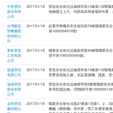
中華電信
2017/01/18
營造安全衛生設施標準第13條第1項暨
股份有限
他物體之上方、內部或其周邊場所作業，未有
公司
台灣麥當
2017/01/18
起重升降機具安全規則第78條暨職業安全
勞餐廳股
第1050204970號)
份有限公
司
東鉅營造
2017/01/18
職業安全衛生設施規則第36條暨職業安全
工程有限
授字第1060200040號)
公司
捷盛營造
2017/01/18
營造安全衛生設施標準第19條第1項暨職
有限公司
受墜落危險之虞，未設置護欄、護蓋、安全網
遠雄營造
2017/01/18
營造安全衛生設施標準第5條暨職業安全
股份有限
套等防護設施。(勞職授字第1060200136
公司
金助營造
2017/01/18
職業安全衛生法第27條第1項第1、2、
廠有限公
機械（壓路機）等作業，勞工有遭受被撞