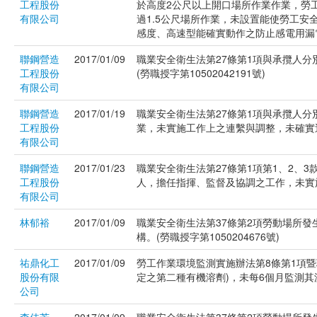
工程股份
於高度2公尺以上開口場所作業作業，勞
有限公司
過1.5公尺場所作業，未設置能使勞工安
感度、高速型能確實動作之防止感電用漏電斷路
聯鋼營造
2017/01/09
職業安全衛生法第27條第1項與承攬人
工程股份
(勞職授字第10502042191號)
有限公司
聯鋼營造
2017/01/19
職業安全衛生法第27條第1項與承攬人
工程股份
業，未實施工作上之連繫與調整，未確實巡視
有限公司
聯鋼營造
2017/01/23
職業安全衛生法第27條第1項第1、2、
工程股份
人，擔任指揮、監督及協調之工作，未實施工
有限公司
林郁裕
2017/01/09
職業安全衛生法第37條第2項勞動場所
構。(勞職授字第1050204676號)
祐鼎化工
2017/01/09
勞工作業環境監測實施辦法第8條第1項暨
股份有限
定之第二種有機溶劑)，未每6個月監測其濃度
公司