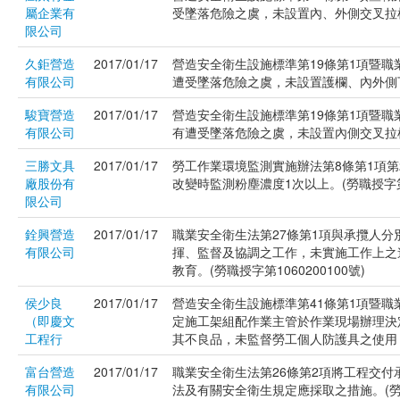
屬企業有
受墜落危險之虞，未設置內、外側交叉拉桿及
限公司
久鉅營造
2017/01/17
營造安全衛生設施標準第19條第1項暨職
有限公司
遭受墜落危險之虞，未設置護欄、內外側下拉
駿寶營造
2017/01/17
營造安全衛生設施標準第19條第1項暨職
有限公司
有遭受墜落危險之虞，未設置內側交叉拉桿及
三勝文具
2017/01/17
勞工作業環境監測實施辦法第8條第1項第
廠股份有
改變時監測粉塵濃度1次以上。(勞職授字第10
限公司
銓興營造
2017/01/17
職業安全衛生法第27條第1項與承攬人
有限公司
揮、監督及協調之工作，未實施工作上之
教育。(勞職授字第1060200100號)
侯少良
2017/01/17
營造安全衛生設施標準第41條第1項暨職
（即慶文
定施工架組配作業主管於作業現場辦理決
工程行
其不良品，未監督勞工個人防護具之使用，未
富台營造
2017/01/17
職業安全衛生法第26條第2項將工程交
有限公司
法及有關安全衛生規定應採取之措施。(勞職授