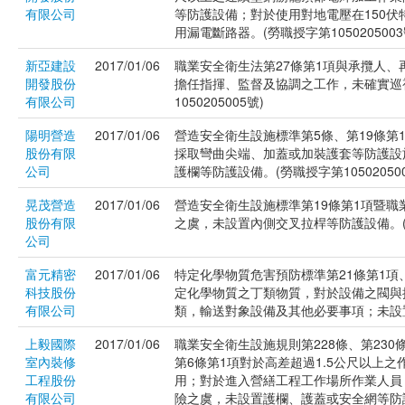
有限公司
等防護設備；對於使用對地電壓在150
用漏電斷路器。(勞職授字第1050205003
新亞建設
2017/01/06
職業安全衛生法第27條第1項與承攬人
開發股份
擔任指揮、監督及協調之工作，未確實巡
有限公司
1050205005號)
陽明營造
2017/01/06
營造安全衛生設施標準第5條、第19條第
股份有限
採取彎曲尖端、加蓋或加裝護套等防護設
公司
護欄等防護設備。(勞職授字第105020500
晃茂營造
2017/01/06
營造安全衛生設施標準第19條第1項暨職
股份有限
之虞，未設置內側交叉拉桿等防護設備。(勞職
公司
富元精密
2017/01/06
特定化學物質危害預防標準第21條第1項
科技股份
定化學物質之丁類物質，對於設備之閥與
有限公司
類，輸送對象設備及其他必要事項；未設置緊
上毅國際
2017/01/06
職業安全衛生設施規則第228條、第230
室內裝修
第6條第1項對於高差超過1.5公尺以上
工程股份
用；對於進入營繕工程工作場所作業人員
有限公司
險之虞，未設置護欄、護蓋或安全網等防護設備