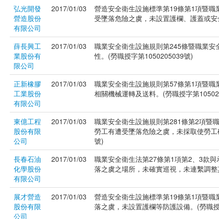
弘光開發
2017/01/03
營造安全衛生設施標準第19條第1項暨職
營造股份
受墜落危險之虞，未設置護欄、護蓋或安全網
有限公司
薛長興工
2017/01/03
職業安全衛生設施規則第245條暨職業
業股份有
性。(勞職授字第1050205039號)
限公司
正新橡膠
2017/01/03
職業安全衛生設施規則第57條第1項暨
工業股份
相關機械運轉及送料。(勞職授字第105020
有限公司
東億工程
2017/01/03
職業安全衛生設施規則第281條第2項暨
股份有限
勞工有遭受墜落危險之虞，未採取使勞工確
公司
號)
長春石油
2017/01/03
職業安全衛生法第27條第1項第2、3款
化學股份
落之虞之場所，未確實巡視，未連繫調整其工
有限公司
展才營造
2017/01/03
營造安全衛生設施標準第19條第1項暨職
股份有限
落之虞，未設置護欄等防護設備。(勞職授字第
公司