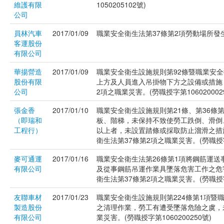
維護有限
1050205102號)
公司
員林汽車
2017/01/09
職業安全衛生法第37條第2項勞動場所發生
客運股份
有限公司
華揚營造
2017/01/09
職業安全衛生設施規則第92條暨職業安
股份有限
上方及人員進入吊掛物下方之設備或措施
公司
2項之職業災害。(勞職授字第106020002
張金香
2017/01/10
職業安全衛生設施規則第21條、第36條
（即瑞和
板、階梯，未保持不致使勞工跌倒、滑倒
工程行）
以上者，未設置踏條或採取防止溜滑之措
衛生法第37條第2項之職業災害。(勞職授字第
麥可通運
2017/01/16
職業安全衛生法第26條第1項將鋼筋運
有限公司
及從事鋼筋吊運作業具墜落危害工作之危
衛生法第37條第2項之職業災害。(勞職授字第
友聯車材
2017/01/23
職業安全衛生設施規則第224條第1項暨
製造股份
之清理作業，勞工有遭受墜落危險之虞，
有限公司
業災害。(勞職授字第1060200250號)