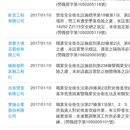
(勞職授字第1050205118號)
鉅宜工程
2017/01/10
營造安全衛生設施標準第19條第1項、第
有限公司
場所，勞工有遭受墜落危險之虞，未設置
14252 Z2115安全網之規定，未
(勞職授字第1050205119號)
老爺大酒
2017/01/10
職業安全衛生設施規則第22條第2項、第
店股份有
之虞，未設置警示標誌、適當之隔熱等必
限公司
(勞職授字第1060200030號)
楊順發即
2017/01/10
職業安全衛生設施規則第238條暨職業
富鶊工程
險之虞，未於該處設置防止物體飛落之設備。(
行
吉有營造
2017/01/10
職業安全衛生法第26條第2項對於推進
有限公司
落等危害因素暨職業安全衛生法及有關安全衛
實做企業
2017/01/10
職業安全衛生法第27條第1項第1、2、
股份有限
所負責人對於推進管線作業，有立即發生
公司
確實巡視；未連繫調整其工作所必要之安
練。(勞職授字第1050205101號)