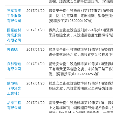
護欄、護蓋或安全網等防護設備。(勞職授字第
三葉造漆
2017/01/20
職業安全衛生設施規則第177條第1項暨
工業股份
虞，使用之電氣箱、電器開關、緊急照明
有限公司
(勞職授字第1060200197號)
國產建材
2017/01/20
職業安全衛生設施規則第224條第1項暨
實業股份
墜落危險之虞，未設適當強度之圍欄等防護措施
有限公司
郭錦聰
2017/01/20
營造安全衛生設施標準第19條第1項暨職
遭受墜落危險之虞，未設置交叉拉桿及下拉桿
良和營造
2017/01/20
營造安全衛生設施標準第19條第1項暨職
有限公司
工有遭受墜落危險之虞，未於施工架工作
備。(勞職授字第1060200256號)
陳恒德
2017/01/20
營造安全衛生設施標準第19條第1項暨職
（即漢光
危險之虞，未設置護欄或安全網等防護設備。(
工業社）
品濠工程
2017/01/20
營造安全衛生設施標準第19條第1項、職
有限公司
上之鋼構屋頂、鋼樑開口部分場所作業，
超過1.5公尺以上之鋼構場所作業，未設置能