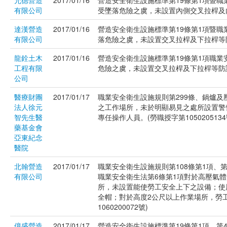
允德營造
2017/01/16
營造安全衛生設施標準第19條第1項暨職
有限公司
受墜落危險之虞，未設置內側交叉拉桿及內、
達漢營造
2017/01/16
營造安全衛生設施標準第19條第1項暨職
有限公司
落危險之虞，未設置交叉拉桿及下拉桿等防護設
龍銓土木
2017/01/16
營造安全衛生設施標準第19條第1項職業
工程有限
危險之虞，未設置交叉拉桿及下拉桿等防護設備
公司
醫療財團
2017/01/17
職業安全衛生設施規則第299條、鍋爐及
法人徐元
之工作場所，未於明顯易見之處所設置警
智先生醫
專任操作人員。(勞職授字第1050205134
藥基金會
亞東紀念
醫院
北翰營造
2017/01/17
職業安全衛生設施規則第108條第1項、第
有限公司
職業安全衛生法第6條第1項對於高壓氣體
所，未設置能使勞工安全上下之設備；使
全帽；對於高度2公尺以上作業場所，勞
1060200072號)
億盛營造
2017/01/17
營造安全衛生設施標準第19條第1項、第