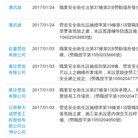
潘武雄
2017/01/24
職業安全衛生法第37條第2項勞動場所發生
潘武雄
2017/01/24
營造安全衛生設施標準第19條第1項暨職
受墜落危險之虞，未設置護欄等防護設備
10602003883號)
崧廈營造
2017/01/03
職業安全衛生法第37條第2項勞動場所
有限公司
構。(勞職授字第1050203666號)
東詮營造
2017/01/03
職業安全衛生設施規則第228條、營造安
有限公司
尺以上之鋼構作業場所，未設置能使勞工安全
安全網之規定。(勞職授字第1050204777
東詮營造
2017/01/03
職業安全衛生法第27條第1項與承攬人
有限公司
實巡視工作場所。(勞職授字第105020477
日商華大
2017/01/03
營造安全衛生設施標準第19條第1項暨職
成營造工
落危險之虞，施工架未設置內側交叉拉桿
程股份有
備。(勞職授字第1050204950號)
限公司台
灣分公司