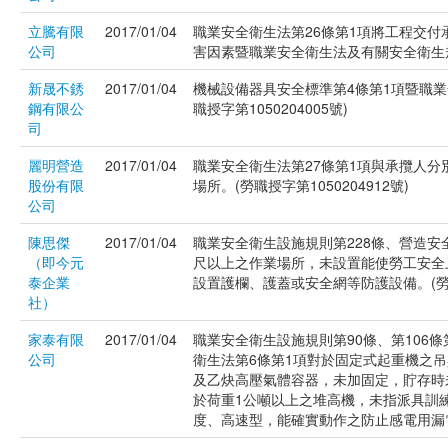
立騰有限
2017/01/04
職業安全衛生法第26條第1項將工程交
公司
害因素暨職業安全衛生法及有關安全衛生規定
新晟不銹
2017/01/04
機械設備器具安全標準第4條第1項暨職業
鋼有限公
職授字第1050204005號)
司
麗明營造
2017/01/04
職業安全衛生法第27條第1項與承攬人
股份有限
場所。(勞職授字第1050204912號)
公司
陳思傑
2017/01/04
職業安全衛生設施規則第228條、營造安
（即今元
尺以上之作業場所，未設置能使勞工安全
泰企業
設置護欄、護蓋或安全網等防護設備。(勞職授
社）
家泰有限
2017/01/04
職業安全衛生設施規則第90條、第106條第
公司
衛生法第6條第1項對於固定式起重機之
及乙炔高壓氣體容器，未加固定，貯存時
於荷重1公噸以上之堆高機，未指派具訓
度、高速型，能確實動作之防止感電用漏電斷路