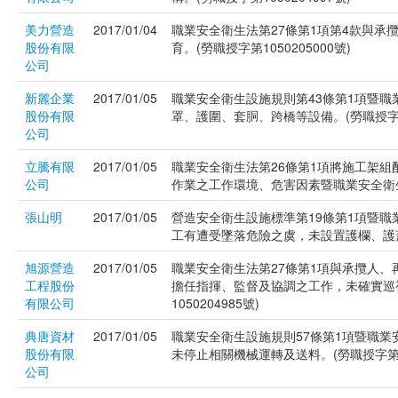
美力營造
2017/01/04
職業安全衛生法第27條第1項第4款與
股份有限
育。(勞職授字第1050205000號)
公司
新麗企業
2017/01/05
職業安全衛生設施規則第43條第1項暨
股份有限
罩、護圍、套胴、跨橋等設備。(勞職授字第10
公司
立騰有限
2017/01/05
職業安全衛生法第26條第1項將施工架
公司
作業之工作環境、危害因素暨職業安全衛生法
張山明
2017/01/05
營造安全衛生設施標準第19條第1項暨職
工有遭受墜落危險之虞，未設置護欄、護蓋或
旭源營造
2017/01/05
職業安全衛生法第27條第1項與承攬人
工程股份
擔任指揮、監督及協調之工作，未確實巡
有限公司
1050204985號)
典唐資材
2017/01/05
職業安全衛生設施規則57條第1項暨職
股份有限
未停止相關機械運轉及送料。(勞職授字第105
公司