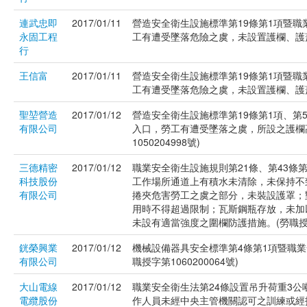
連武忠即
2017/01/11
營造安全衛生設施標準第19條第1項暨職
永固工程
工有遭受墜落危險之虞，未設置護欄、護蓋或
行
王信富
2017/01/11
營造安全衛生設施標準第19條第1項暨職
工有遭受墜落危險之虞，未設置護欄、護蓋或安
聖堃營造
2017/01/12
營造安全衛生設施標準第19條第1項、第
有限公司
入口，勞工有遭受墜落之虞，所設之護欄
1050204998號)
三德精密
2017/01/12
職業安全衛生設施規則第21條、第43條第
科技股份
工作場所通道上有積水未清除，未保持不
有限公司
捲夾危害勞工之虞之部分，未裝設護罩；
用時不得超過限制；瓦斯鋼瓶存放，未加
未設有適當強度之圍欄防護措施。(勞職授字第
銧榮興業
2017/01/12
機械設備器具安全標準第4條第1項暨職業
有限公司
職授字第1060200064號)
大山電線
2017/01/12
職業安全衛生法第24條設置吊升荷重3
電纜股份
作人員未經中央主管機關認可之訓練或經技能