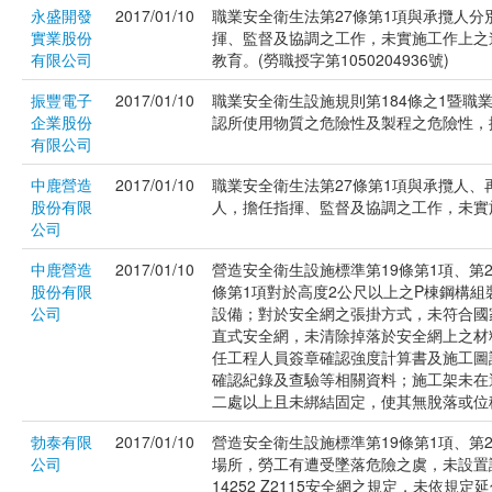
永盛開發
2017/01/10
職業安全衛生法第27條第1項與承攬人
實業股份
揮、監督及協調之工作，未實施工作上之
有限公司
教育。(勞職授字第1050204936號)
振豐電子
2017/01/10
職業安全衛生設施規則第184條之1暨職
企業股份
認所使用物質之危險性及製程之危險性，採取
有限公司
中鹿營造
2017/01/10
職業安全衛生法第27條第1項與承攬人
股份有限
人，擔任指揮、監督及協調之工作，未實施工
公司
中鹿營造
2017/01/10
營造安全衛生設施標準第19條第1項、第2
股份有限
條第1項對於高度2公尺以上之P棟鋼構
公司
設備；對於安全網之張掛方式，未符合國家標
直式安全網，未清除掉落於安全網上之材
任工程人員簽章確認強度計算書及施工圖
確認紀錄及查驗等相關資料；施工架未在
二處以上且未綁結固定，使其無脫落或位移之
勃泰有限
2017/01/10
營造安全衛生設施標準第19條第1項、第
公司
場所，勞工有遭受墜落危險之虞，未設置
14252 Z2115安全網之規定，未