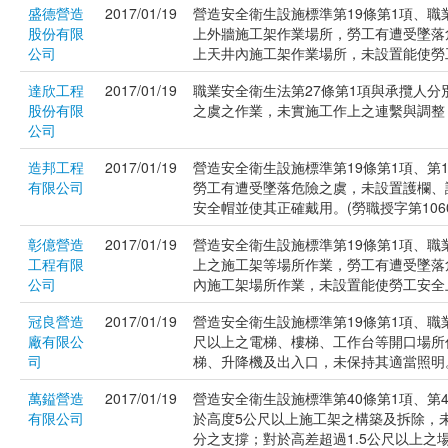
盛德營造
2017/01/19
營造安全衛生設施標準第19條第1項、職
股份有限
上外牆施工架作業場所，勞工有遭受墜落
公司
上天井內施工架作業場所，未設置能使勞工安
達欣工程
2017/01/19
職業安全衛生法第27條第1項與承攬人
股份有限
之虞之作業，未實施工作上之連繫與調整，未
公司
造邦工程
2017/01/19
營造安全衛生設施標準第19條第1項、第
有限公司
勞工有遭受墜落危險之虞，未設置護欄、
安全帽並使其正確戴用。(勞職授字第10602
彰億營造
2017/01/19
營造安全衛生設施標準第19條第1項、職
工程有限
上之施工架等場所作業，勞工有遭受墜落
公司
內施工架場所作業，未設置能使勞工安全上下之
冠良營造
2017/01/19
營造安全衛生設施標準第19條第1項、職
廠有限公
尺以上之電梯、樓梯、工作台等開口場所
司
梯、升降機及出入口，未保持其適當照明。(勞
萬鎰營造
2017/01/19
營造安全衛生設施標準第40條第1項、第
有限公司
於高度5公尺以上施工架之構築及拆除，
分之支撐；對於高差超過1.5公尺以上之場