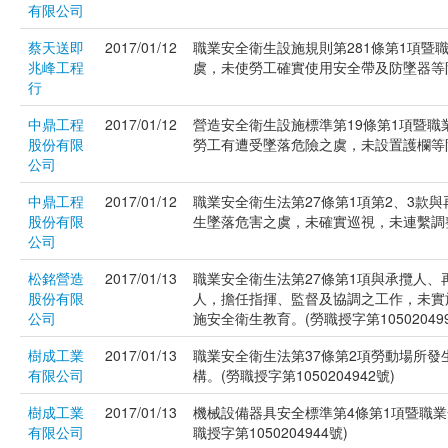
有限公司
蔡天送即
2017/01/12
職業安全衛生設施規則第281條第1項暨
兆峰工程
虞，未使勞工確實使用安全帶及防墜器等防護措
行
中鼎工程
2017/01/12
營造安全衛生設施標準第19條第1項暨職
股份有限
勞工有遭受墜落危險之虞，未設置護欄等防護設
公司
中鼎工程
2017/01/12
職業安全衛生法第27條第1項第2、3款
股份有限
生墜落危害之虞，未確實巡視，未連繫調整其
公司
松銘營造
2017/01/13
職業安全衛生法第27條第1項與承攬人
股份有限
人，擔任指揮、監督及協調之工作，未實
公司
施安全衛生教育。(勞職授字第105020499
樹成工業
2017/01/13
職業安全衛生法第37條第2項勞動場所
有限公司
構。(勞職授字第1050204942號)
樹成工業
2017/01/13
機械設備器具安全標準第4條第1項暨職業
有限公司
職授字第1050204944號)