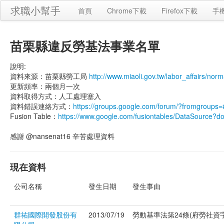
求職小幫手
首頁
Chrome下載
Firefox下載
手
苗栗縣違反勞基法事業名單
說明:
資料來源：苗栗縣勞工局
http://www.miaoli.gov.tw/labor_affairs/n
更新頻率：兩個月一次
資料取得方式：人工處理塞入
資料錯誤連絡方式：
https://groups.google.com/forum/?fromgroups=
Fusion Table：
https://www.google.com/fusiontables/DataSource
感謝 @nansenat16 辛苦處理資料
現在資料
公司名稱
發生日期
發生事由
群祐國際開發股份有
2013/07/19
勞動基準法第24條(府勞社資字第