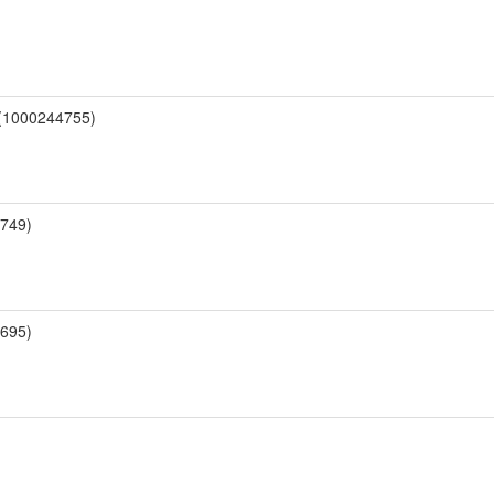
00244755)
749)
695)