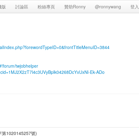
機版
討論區
粉絲專頁
贊助Ronny
@ronnywang
登入
ormalIndex.php?forewordTypeID=0&frontTitleMenuID=3844
#!forum/twjobhelper
?docid=1MJ2X2zT7l4c3UVyBplk04268DcYxUxNl-Ek-ADo
1020145257號)